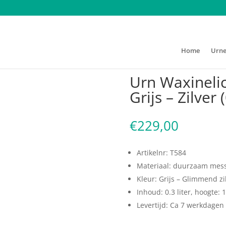
Home
Urn
xinelichthouder Druppel Grijs – Zilver (0.3 liter)
Urn Waxineli
Grijs – Zilver (
€
229,00
Artikelnr: T584
Materiaal: duurzaam messi
Kleur: Grijs – Glimmend zi
Inhoud: 0.3 liter, hoogte:
Levertijd: Ca 7 werkdagen