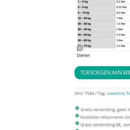
Dieren
TOEVOEGEN AAN W
SKU:
T584
Tag:
LoveUrns T
Gratis verzending, geen
Kosteloos retourneren b
Gratis verzending BE, va