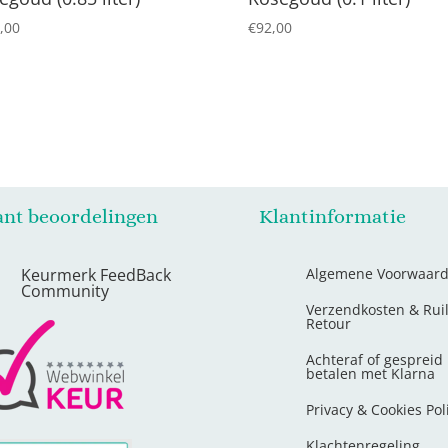
,00
€
92,00
ant beoordelingen
Klantinformatie
Keurmerk FeedBack
Algemene Voorwaar
Community
Verzendkosten & Rui
Retour
Achteraf of gespreid
betalen met Klarna
Privacy & Cookies Pol
Klachtenregeling