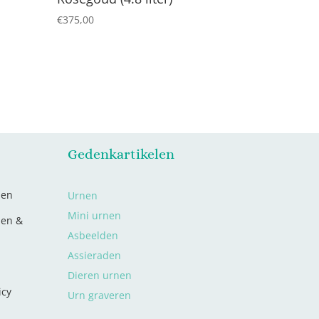
€
375,00
Gedenkartikelen
den
Urnen
Mini urnen
len &
Asbeelden
Assieraden
Dieren urnen
icy
Urn graveren