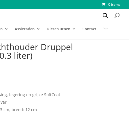
0 items
en
Assieraden
Dieren urnen
Contact
chthouder Druppel
0.3 liter)
ng, legering en grijze SoftCoat
lver
 13 cm, breed: 12 cm