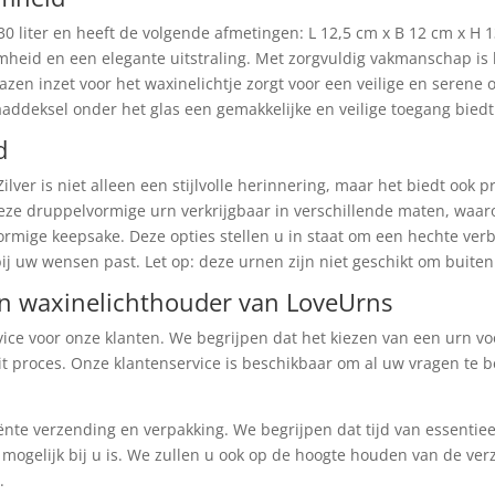
.30 liter en heeft de volgende afmetingen: L 12,5 cm x B 12 cm x H 
mheid en een elegante uitstraling. Met zorgvuldig vakmanschap is
zen inzet voor het waxinelichtje zorgt voor een veilige en serene
aaddeksel onder het glas een gemakkelijke en veilige toegang biedt
d
lver is niet alleen een stijlvolle herinnering, maar het biedt ook p
eze druppelvormige urn verkrijgbaar in verschillende maten, waa
rmige keepsake. Deze opties stellen u in staat om een hechte ver
j uw wensen past. Let op: deze urnen zijn niet geschikt om buiten
rn waxinelichthouder van LoveUrns
ce voor onze klanten. We begrijpen dat het kiezen van een urn voo
it proces. Onze klantenservice is beschikbaar om al uw vragen te
nte verzending en verpakking. We begrijpen dat tijd van essentieel
mogelijk bij u is. We zullen u ook op de hoogte houden van de ver
.