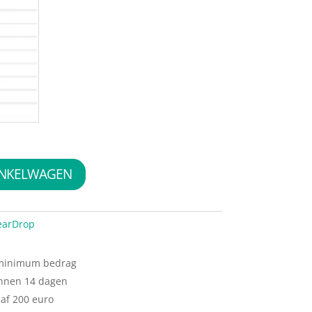
INKELWAGEN
earDrop
 minimum bedrag
innen 14 dagen
naf 200 euro