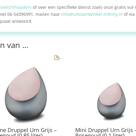
inelichthouders
of over een specifieke dienst zoals onze gratis vul-
 met 06-54396991, mailen naar
info@uitvaartwinkel-infinity.nl
of via
quaat antwoord.
n van …
ine Druppel Urn Grijs –
Mini Druppel Urn Grijs 
egoud (0.85 liter)
Rosegoud (0.1 liter)