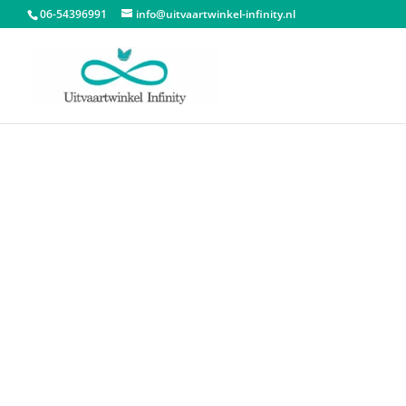
06-54396991
info@uitvaartwinkel-infinity.nl
Start
/
Urnen
/
Urn waxinelichthouder
/ Urn Wa