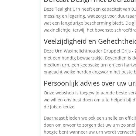
Deze Tealight Urn heeft een capaciteit van 0
messing en legering, wat zorgt voor duurzaa
wat een langdurige bescherming biedt. De gla
waxinelichtje, terwijl het bovenste schroefdr
Veelzijdigheid en Gehechthei
Deze Urn Waxinelichthouder Druppel Grijs - Zi
met een handig bewaarzakje. Bovendien is d
medium urn, een keepsake urn en een hartvo
ongeacht welke herdenkingsvorm het beste bi
Persoonlijk advies over uw u
Onze webshop is toegewijd aan de beste servi
we willen ons best doen om u te helpen bij d
de juiste keuze.
Daarnaast bieden we ook een snelle en efficië
doen om ervoor te zorgen dat uw urn zo snel 
hoogte bent wanneer uw urn wordt verwacht