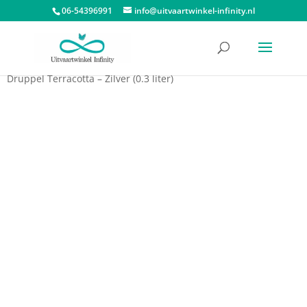
06-54396991
info@uitvaartwinkel-infinity.nl
Start
/
Urnen
/
Urn waxinelichthouder
/ Urn Waxinelichthouder
Druppel Terracotta – Zilver (0.3 liter)