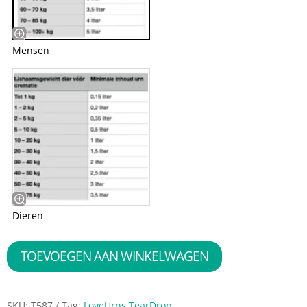
Mensen
Dieren
TOEVOEGEN AAN WINKELWAGEN
SKU:
T587
Tag:
LoveUrns TearDrop